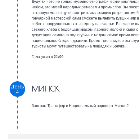
Дудутки - это не только музейно-этнографический комплекс
небом, это музей народных ремесел и промыслов. Вы посе
ветряную мельницу, посмотрите экспозицию ретро-автомоби
гончарной мастерской сами сможете вылепить кувшин или в
собственноручно выковать подкову на счастье. В пекарне в
свежего хлеба с бодрящим квасом, парного молока и сыра с
дегустации самогона под огурчик с медом, самое время поп
национальное блюдо - драники. Кроме того, в музее есть кур
туристы могут путешествовать на лошадях и бричке.
Гала-ужин в
21:00
.
ДЕНЬ
МИНСК
4
Завтрак. Трансфер в Национальный аэропорт Минск-2.