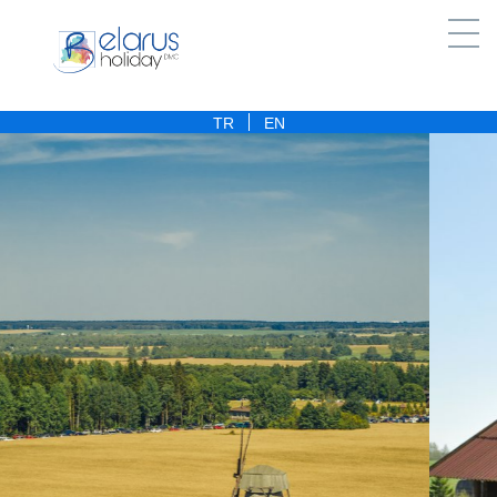
Туризм
/
Программы туров
/
Минск / 3 дня
TR
EN